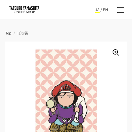
JA
/
EN
Top
/
ぽち袋